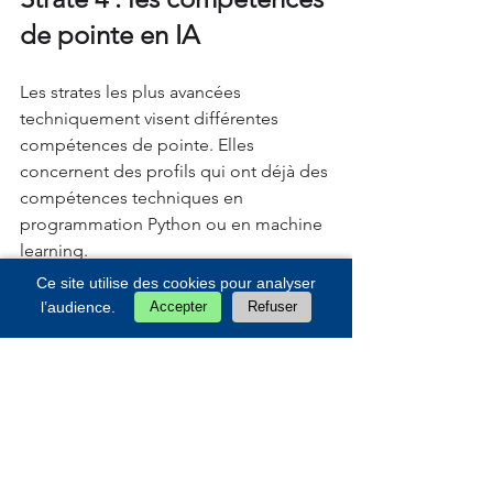
de pointe en IA
Les strates les plus avancées 
techniquement visent différentes 
compétences de pointe. Elles 
concernent des profils qui ont déjà des 
compétences techniques en 
programmation Python ou en machine 
learning.
Ce site utilise des cookies pour analyser
 Il s'agit par exemple d'acquérir des 
l’audience.
Accepter
Refuser
compétences avancées en LLM : 
comprendre les différentes étapes de 
leur entraînement, apprendre à les 
réentraîner (fine-tuner) sur des jeux de 
données spécifiques, développer des 
agents basés sur les LLM, etc.