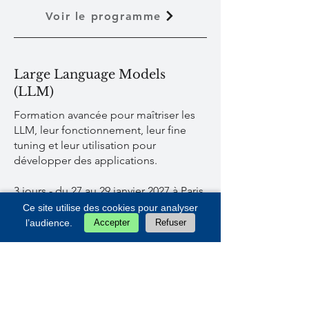
Voir le programme
Large Language Models
(LLM)
Formation avancée pour maîtriser les
LLM, leur fonctionnement, leur fine
tuning et leur utilisation pour
développer des applications.
3 jours - du 27 au 29 janvier 2027 à Paris
- 12 participants au maximum
Ce site utilise des cookies pour analyser
l’audience.
Accepter
Refuser
Voir le programme
Pour me contacter :